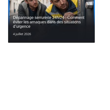
Dépannage serrurerie 24h/24 : Comment
éviter les arnaques dans des situations
d’urgence
4 juillet 2026