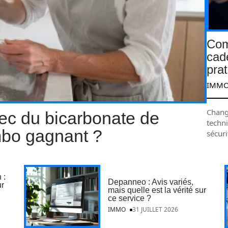
Com
cad
pra
IMM
Chang
ec du bicarbonate de
techn
mbo gagnant ?
sécur
 :
Depanneo : Avis variés,
ur
mais quelle est la vérité sur
ce service ?
IMMO
31 JUILLET 2026