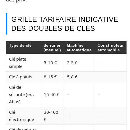
GRILLE TARIFAIRE INDICATIVE
DES DOUBLES DE CLÉS
Type de clé
Serrurier
Machine
Constructeur
(manuel)
automatique
automobile
Clé plate
5-10 €
2-5 €
–
simple
Clé à points
8-15 €
5-8 €
–
Clé de
sécurité (ex :
15-40 €
–
–
Abus)
Clé
30-100
–
–
électronique
€
Clé de voiture