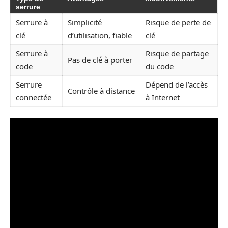
serrure
Serrure à
Simplicité
Risque de perte de
clé
d’utilisation, fiable
clé
Serrure à
Risque de partage
Pas de clé à porter
code
du code
Serrure
Dépend de l’accès
Contrôle à distance
connectée
à Internet